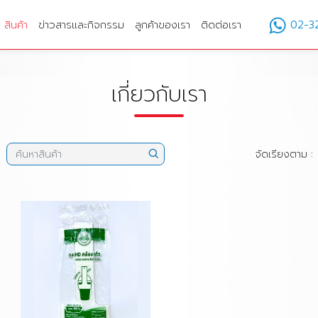
สินค้า
ข่าวสารและกิจกรรม
ลูกค้าของเรา
ติดต่อเรา
02-3
เกี่ยวกับเรา
จัดเรียงตาม :