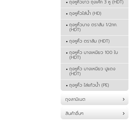
ถุงหูหิ้วขาว ถุงเค้ก 3 หู (HDT)
ถุงหูหิ้วใส่น้ำ (HD)
ถุงหูหิ้วบาง ตราส้ม 1/2กก.
(HDT)
ถุงหูหิ้ว ตราส้ม (HDT)
ถุงหูหิ้ว บางเหนียว 100 ใบ
(HDT)
ถุงหูหิ้ว บางเหนียว ปูแดง
(HDT)
ถุงหูหิ้ว ใส่แก้วน้ำ (PE)
ถุงลามิเนต
สินค้าอื่นๆ