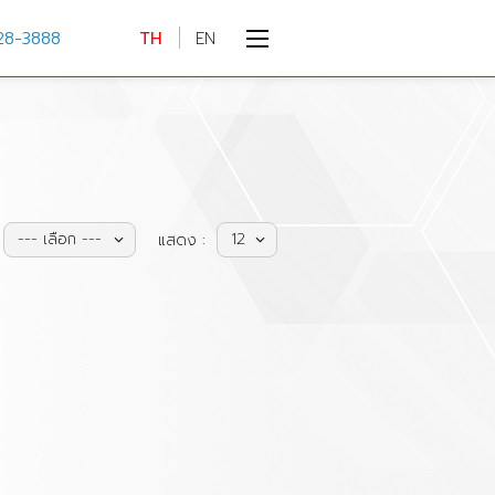
28-3888
TH
EN
--- เลือก ---
12
แสดง :