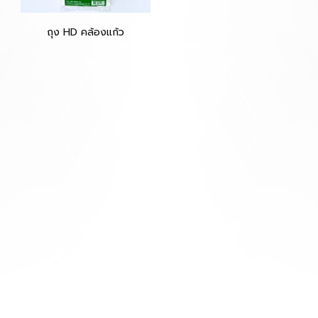
ถุง HD คล้องแก้ว