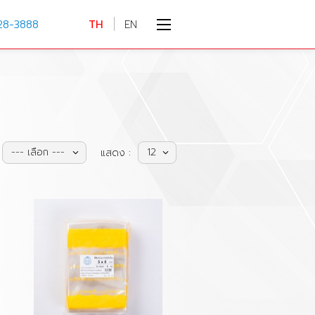
28-3888
TH
EN
--- เลือก ---
12
แสดง :