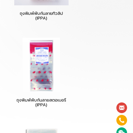
ถุงพิมพ์พับก้นลายทิวลิป
(IPPA)
ถุงพิมพ์พับก้นลายสตอเบอรี่
(IPPA)