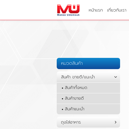
หน้าแรก
เกี่ยวกับเรา
หมวดสินค้า
สินค้า ขายดี/แนะนำ
สินค้าทั้งหมด
สินค้าขายดี
สินค้าแนะนำ
ถุงใส่อาหาร