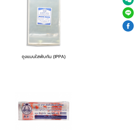
ถุงแบบใสพับก้น (IPPA)