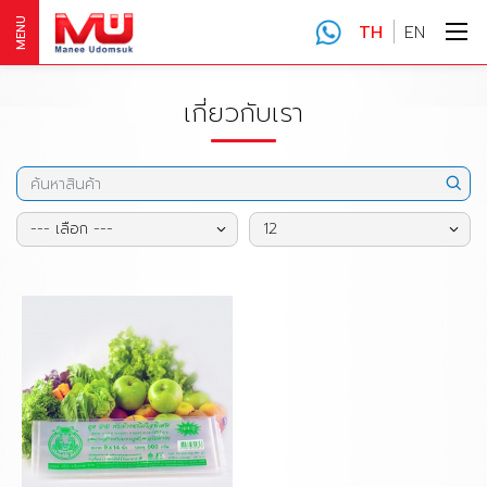
MENU
TH
EN
เกี่ยวกับเรา
--- เลือก ---
12