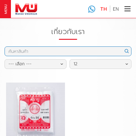
MENU
TH
EN
เกี่ยวกับเรา
--- เลือก ---
12