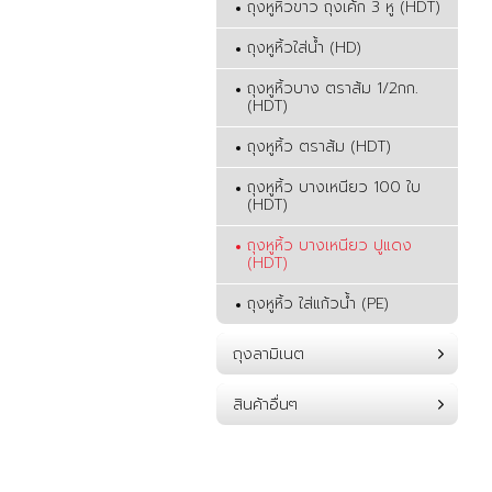
ถุงหูหิ้วขาว ถุงเค้ก 3 หู (HDT)
ถุงหูหิ้วใส่น้ำ (HD)
ถุงหูหิ้วบาง ตราส้ม 1/2กก.
(HDT)
ถุงหูหิ้ว ตราส้ม (HDT)
ถุงหูหิ้ว บางเหนียว 100 ใบ
(HDT)
ถุงหูหิ้ว บางเหนียว ปูแดง
(HDT)
ถุงหูหิ้ว ใส่แก้วน้ำ (PE)
ถุงลามิเนต
สินค้าอื่นๆ