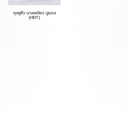
ถุงหูหิ้ว บางเหนียว ปูแดง
(HDT)