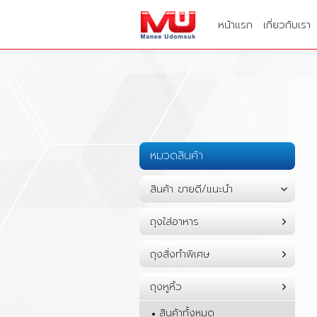
หน้าแรก
เกี่ยวกับเรา
หมวดสินค้า
สินค้า ขายดี/แนะนำ
ถุงใส่อาหาร
ถุงสั่งทำพิเศษ
ถุงหูหิ้ว
สินค้าทั้งหมด