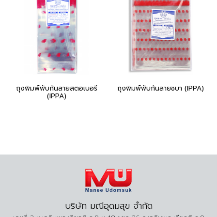
ถุงพิมพ์พับก้นลายสตอเบอรี่
ถุงพิมพ์พับก้นลายชบา (IPPA)
(IPPA)
บริษัท มณีอุดมสุข จำกัด