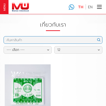
MENU
TH
EN
เกี่ยวกับเรา
--- เลือก ---
12