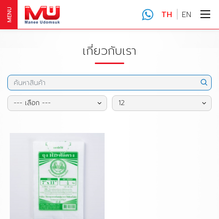
MENU
TH
EN
เกี่ยวกับเรา
--- เลือก ---
12