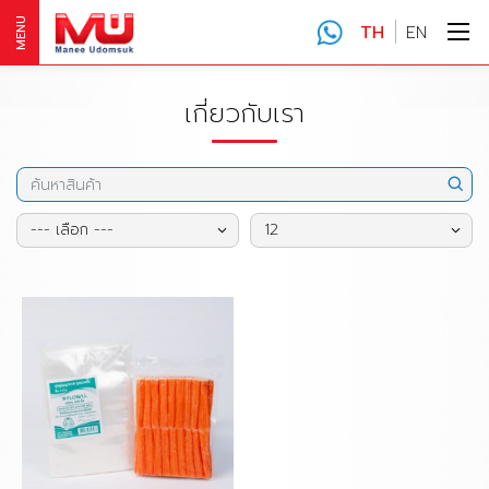
MENU
TH
EN
เกี่ยวกับเรา
--- เลือก ---
12