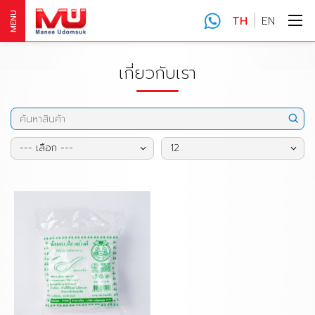
MENU
TH
EN
เกี่ยวกับเรา
--- เลือก ---
12