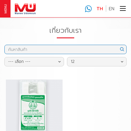
MENU
TH
EN
เกี่ยวกับเรา
--- เลือก ---
12