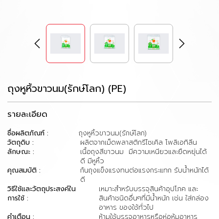
ถุงหูหิ้วขาวนม(รักษ์โลก) (PE)
รายละเอียด
ชื่อผลิตภัณฑ์ :
ถุงหูหิ้วขาวนม(รักษ์โลก)
วัตถุดิบ :
ผลิตจากเม็ดพลาสติกรีไซเคิล โพลิเอทิลีน
ลักษณะ :
เนื้อถุงสีขาวนม มีความเหนียวและยืดหยุ่นได้
ดี มีหูหิ้ว
คุณสมบัติ :
ก้นถุงแข็งแรงทนต่อแรงกระแทก รับน้ำหนักได้
ดี
วิธีใช้และวัตถุประสงค์ใน
เหมาะสำหรับบรรจุสินค้าอุปโภค และ
การใช้ :
สินค้าชนิดอื่นๆที่มีน้ำหนัก เช่น ใส่กล่อง
อาหาร ของใช้ทั่วไป
คำเตือน :
ห้ามใช้บรรจุอาหารหรือห่อหุ้มอาหาร