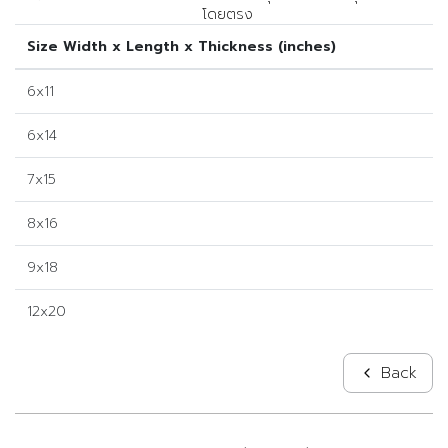
โดยตรง
Size Width x Length x Thickness (inches)
6x11
6x14
7x15
8x16
9x18
12x20
Back